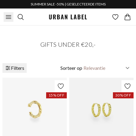
SUMMER SALE -50% | GESELECTEERDE ITEMS
GIFTS UNDER €20,-
Filters
Sorteer op
15
% OFF
30
% OFF