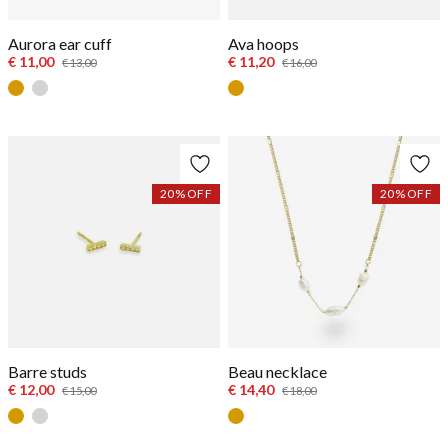
Aurora ear cuff
Ava hoops
€ 11,00
€ 11,20
€ 13,00
€ 16,00
Goud
Zilver
Goud
20
% OFF
20
% OFF
Barre studs
Beau necklace
€ 12,00
€ 14,40
€ 15,00
€ 18,00
Goud
Zilver
Goud