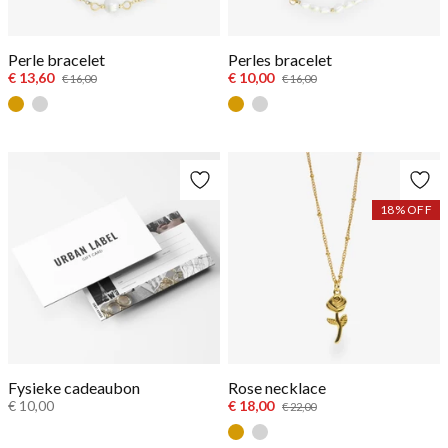
Perle bracelet
Perles bracelet
€ 13,60
€ 10,00
€ 16,00
€ 16,00
Goud
Zilver
Goud
Zilver
18
% OFF
Fysieke cadeaubon
Rose necklace
€ 10,00
€ 18,00
€ 22,00