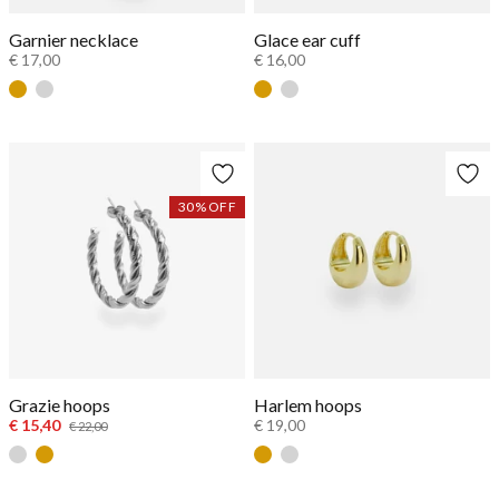
Garnier necklace
Glace ear cuff
€ 17,00
€ 16,00
Gold
Silver
Goud
Zilver
30
% OFF
Grazie hoops
Harlem hoops
€ 15,40
€ 19,00
€ 22,00
Zilver
Goud
Goud
Zilver