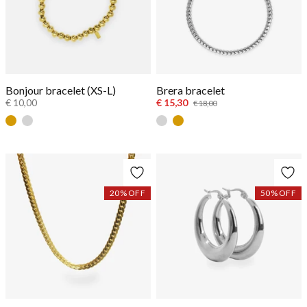
Bonjour bracelet (XS-L)
Brera bracelet
€ 10,00
€ 15,30
€ 18,00
Gold
Silver
Zilver
Goud
20
% OFF
50
% OFF