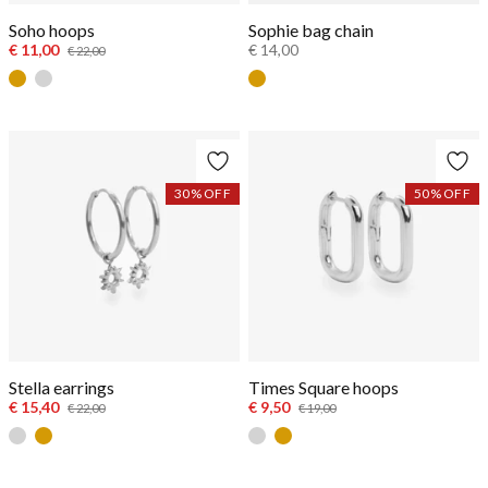
Soho hoops
Sophie bag chain
€ 11,00
€ 14,00
€ 22,00
Goud
Zilver
Gold
30
% OFF
50
% OFF
Stella earrings
Times Square hoops
€ 15,40
€ 9,50
€ 22,00
€ 19,00
Zilver
Goud
Zilver
Goud