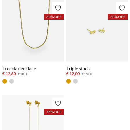
30
% OFF
20
% OFF
Treccia necklace
Triple studs
€ 12,60
€ 12,00
€ 18,00
€ 15,00
Goud
Zilver
Goud
Zilver
15
% OFF