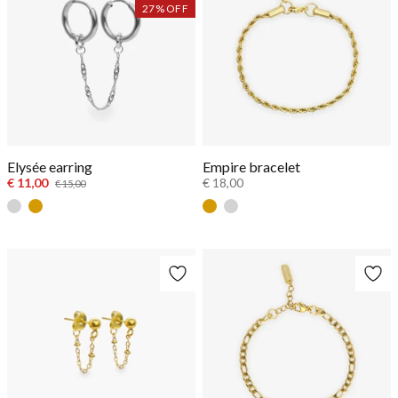
27
% OFF
Elysée earring
Empire bracelet
€ 11,00
€ 18,00
€ 15,00
Zilver
Goud
Goud
Zilver