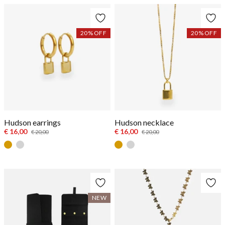
20
% OFF
20
% OFF
Hudson earrings
Hudson necklace
€ 16,00
€ 16,00
€ 20,00
€ 20,00
Goud
Zilver
Goud
Zilver
NEW