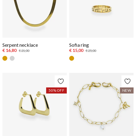
Serpent necklace
Sofia ring
€ 16,80
€ 15,00
€ 21,00
€ 25,00
Goud
Zilver
Goud
50
% OFF
NEW