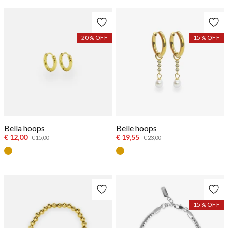
20
% OFF
15
% OFF
Bella hoops
Belle hoops
€ 12,00
€ 19,55
€ 15,00
€ 23,00
Goud
Goud
15
% OFF