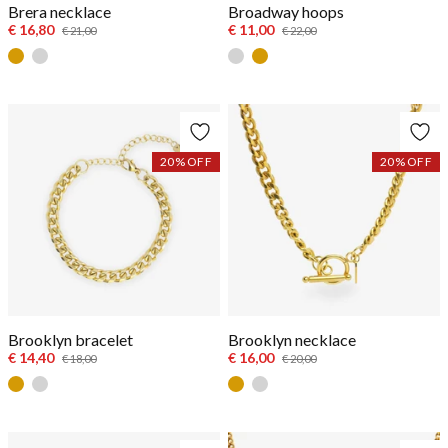
Brera necklace
Broadway hoops
€ 16,80
€ 11,00
€ 21,00
€ 22,00
Goud
Zilver
Zilver
Goud
20
% OFF
20
% OFF
Brooklyn bracelet
Brooklyn necklace
€ 14,40
€ 16,00
€ 18,00
€ 20,00
Goud
Zilver
Goud
Zilver