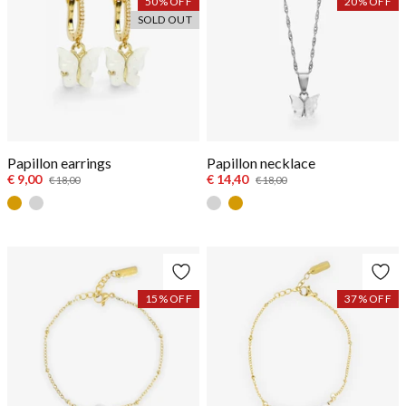
50
% OFF
20
% OFF
SOLD OUT
Papillon earrings
Papillon necklace
€ 9,00
€ 14,40
€ 18,00
€ 18,00
Goud
Zilver
Zilver
Goud
15
% OFF
37
% OFF