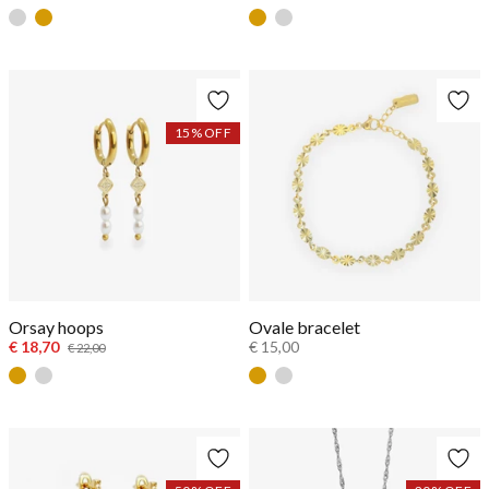
Zilver
Goud
Goud
Zilver
15
% OFF
Orsay hoops
Ovale bracelet
€ 18,70
€ 15,00
€ 22,00
Goud
Zilver
Goud
Zilver