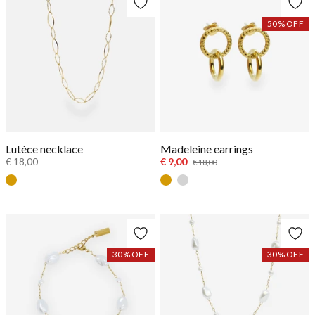
50
% OFF
Lutèce necklace
Madeleine earrings
€ 18,00
€ 9,00
€ 18,00
Gold
Goud
Zilver
30
% OFF
30
% OFF