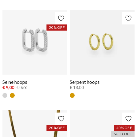
Goud
Zilver
50
% OFF
Seine hoops
Serpent hoops
€ 9,00
€ 18,00
€ 18,00
Zilver
Goud
Goud
20
% OFF
40
% OFF
SOLD OUT