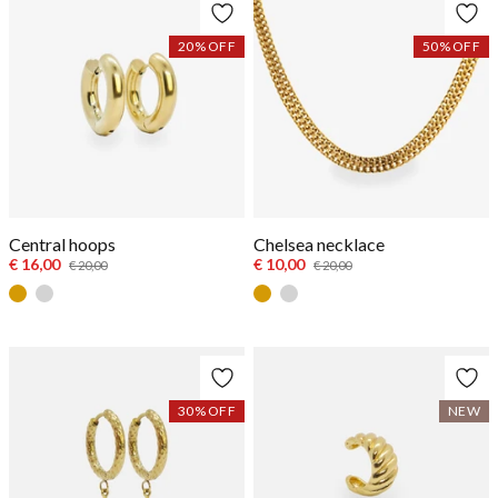
20
% OFF
50
% OFF
Central hoops
Chelsea necklace
€ 16,00
€ 10,00
€ 20,00
€ 20,00
Goud
Zilver
Goud
Zilver
30
% OFF
NEW